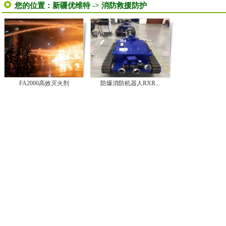
您的位置：
新疆优维特
->
消防救援防护
FA2000高效灭火剂
防爆消防机器人RXR...